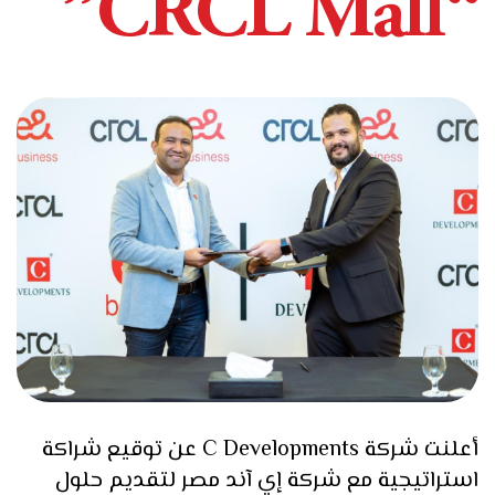
“CRCL Mall”
أعلنت شركة C Developments عن توقيع شراكة
استراتيجية مع شركة إي آند مصر لتقديم حلول