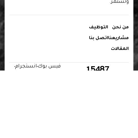
وتستمر.
من نحن
التوظيف
مشاريعنا
اتصل بنا
المقالات
15487
فيس بوك
انستجرام
يوتيوب
X
لينكيد ان
info@cdevelopmets.com.eg
واتس اب
© 2025 شركة
C DEVELOPMENTS
. جميع الحقوق
محفوظة.