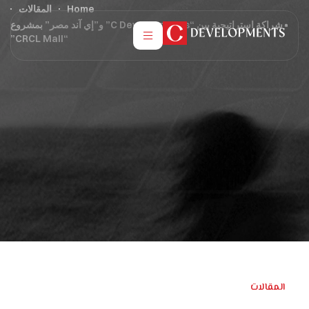
Home
المقالات
شراكة استراتيجية بين “C Developments” و”إي آند مصر” بمشروع
“CRCL Mall”
المقالات
مارس 17, 2026