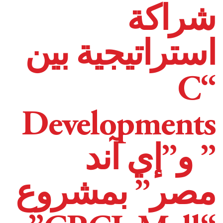
شراكة
استراتيجية بين
“C
Developments
” و”إي آند
مصر” بمشروع