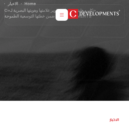
Home
الاخبار
«كايرو هايتس» تعلن تطوير علامتها وهويتها البصرية لـ«C
DEVELOPMENTS» ضمن خطتها التوسعية الطموحة
الاخبار
مارس 17, 2026