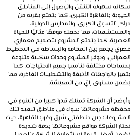
سكانه سهولة التنقل والوصول إلى المناطق
الحيوية بالقاهرة الكبرى، كما يتمتع بقربه من
مراكز التسوق الكبرى، والمدارس الدولية،
والمستشفيات، مما يجعله موقعًا مثاليًا للحياة
العصرية، كما يتمتع المشروع بتصميم معماري
عصري يجمع بين الفخامة والبساطة في التخطيط
العمراني، ويوفر المشروع وحدات سكنية متنوعة
بمساحات مختلفة تناسب جميع الاحتياجات، كما
يتميز بالواجهات الأنيقة والتشطيبات الفاخرة، مما
يضمن مستوى راقٍ من المعيشة.
وأوضح أن الشركة تمتلك قدرا كبيرا من التنوع في
محفظة مشروعاتها سواء في مناطق تنفيذ تلك
المشروعات بين منطقتي شرق وغرب القاهرة، حيث
تختار الشركة مواقع مشروعاتها بدقة شديدة
تضمن أفضل قيمة استثمارية للشركة وللعميل،