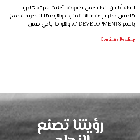
انطلاقًا من خطة عمل طموحة؛ أعلنت شركة كايرو
هايتس تطوير علامتها التجارية وهويتها البصرية لتصبح
باسم C DEVELOPMENTS، وهو ما يأتي ضمن
استراتيجية الشركة التي تهدف إلى مواكبة خططها
التوسعية واستعدادها لإطلاق مجموعة من المشروعات
Continue Reading
الجديدة خلال الفترة المقبلة. قال محمد رحال، رئيس
القطاع التجاري بشركة C DEVELOPMENTS، إن هذا
التطوير في الهوية البصرية والاسم […]
رؤيتنا تصنع