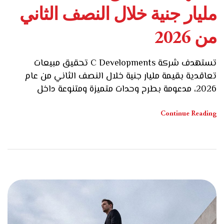
مليار جنية خلال النصف الثاني
من 2026
تستهدف شركة C Developments تحقيق مبيعات
تعاقدية بقيمة مليار جنية خلال النصف الثاني من عام
2026، مدعومة بطرح وحدات متميزة ومتنوعة داخل
مشروعاتها، إلى جانب الإقبال القوي والمتزايد من
العملاء على مشروعات الشركة. من جانبه قال الأستاذ/
Continue Reading
خالد فؤاد، رئيس القطاع التجاري بشركة C
Developments، إن السوق العقاري المصري ما زال
يحافظ على قوته ومكانته […]