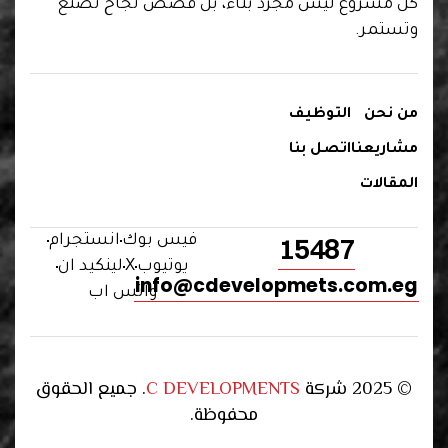
كل مشروع ليس مجرد بناء، بل قصص نجاح تُصنع
وتستمر.
من نحن
التوظيف
مشاريعنا
اتصل بنا
المقالات
15487
فيس بوك
انستجرام
يوتيوب
X
لينكيد ان
info@cdevelopmets.com.eg
واتس اب
© 2025 شركة
C DEVELOPMENTS
. جميع الحقوق
محفوظة.