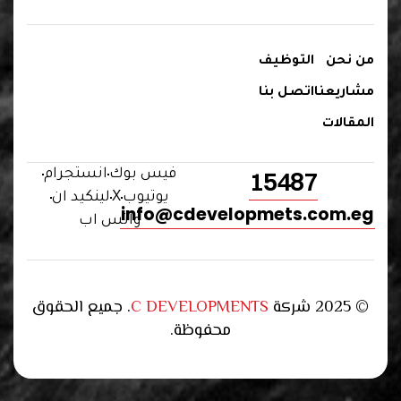
من نحن
التوظيف
مشاريعنا
اتصل بنا
المقالات
15487
فيس بوك
انستجرام
يوتيوب
X
لينكيد ان
info@cdevelopmets.com.eg
واتس اب
© 2025 شركة
C DEVELOPMENTS
. جميع الحقوق
محفوظة.