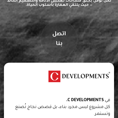
نحن نؤمن بخلق مساحات تعكس الأناقة والتصميم الخالد
— حيث يلتقي العمارة بأسلوب الحياة.
اتصل
بنا
We are creators of transformative spaces that
inspire, innovate, and endure.
في
C DEVELOPMENTS
،
كل مشروع ليس مجرد بناء، بل قصص نجاح تُصنع
وتستمر.