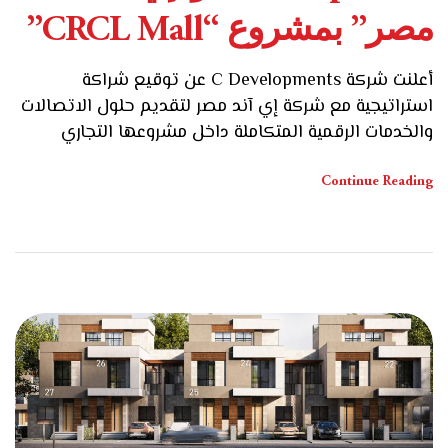
مصر” بمشروع “CRCL Mall”
أعلنت شركة C Developments عن توقيع شراكة
استراتيجية مع شركة إي آند مصر لتقديم حلول الاتصالات
والخدمات الرقمية المتكاملة داخل مشروعها التجاري
CRCL Mall بالقاهرة الجديدة، في خطوة استراتيجية
تهدف من خلالها التعاون مع كبرى الكيانات المتخصصة
Continue Reading
لتعزيز القيمة الاستثمارية لمشروعاتها وتقديم تجربة
تشغيلية متطورة تلبي تطلعات العملاء والمستثمرين. من
جانبه قال المهندس حسام صلاح، […]