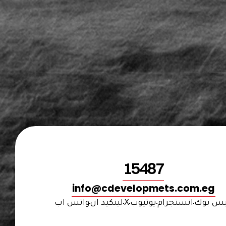
15487
info@cdevelopmets.com.eg
س بوك
انستجرام
يوتيوب
X
لينكيد ان
واتس اب